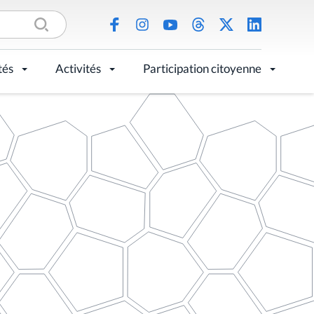
tés
Activités
Participation citoyenne