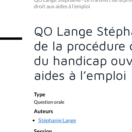
s
droit aux aides à l’emploi
ê
t
e
s
QO Lange Stépha
i
c
i
de la procédure
:
du handicap ouv
aides à l’emploi
Type
Question orale
Auteurs
Stéphanie Lange
Session