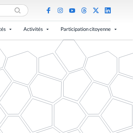
tés
Activités
Participation citoyenne