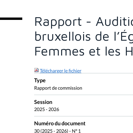
t
e
s
Rapport - Auditi
i
c
i
bruxellois de l’É
:
Femmes et les 
Télécharger le fichier
Type
Rapport de commission
Session
2025 - 2026
Numéro du document
30 (2025 - 2026) - N° 1