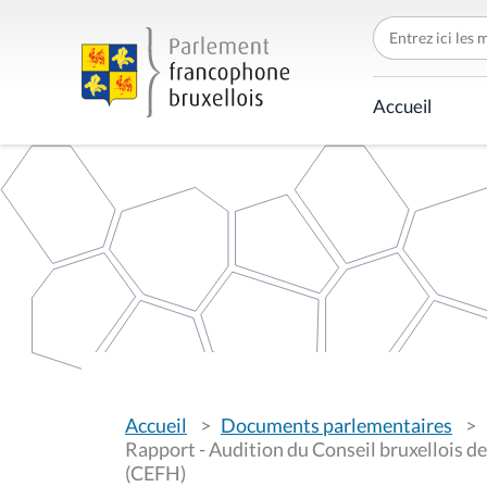
C
h
e
r
c
Accueil
h
e
r
p
a
r
V
Accueil
Documents parlementaires
o
u
Rapport - Audition du Conseil bruxellois d
s
(CEFH)
ê