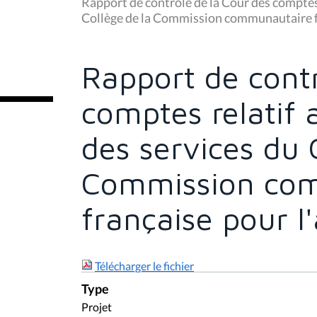
u
Rapport de contrôle de la Cour des comptes
s
Collège de la Commission communautaire f
ê
t
e
s
Rapport de contr
i
c
i
comptes relatif
:
des services du 
Commission co
française pour 
Télécharger le fichier
Type
Projet