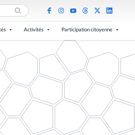
tés
Activités
Participation citoyenne