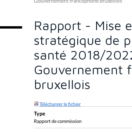
Rapport - Mise 
i
c
i
stratégique de p
:
santé 2018/202
Gouvernement 
bruxellois
Télécharger le fichier
Type
Rapport de commission
Session
2017 - 2018