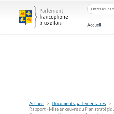
r
c
Accueil
h
e
r
p
a
r
V
Accueil
Documents parlementaires
o
u
Rapport - Mise en œuvre du Plan stratégiq
s
Gouvernement francophone bruxellois
ê
t
e
s