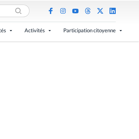
tés
Activités
Participation citoyenne