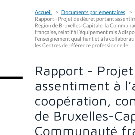
V
Accueil
Documents parlementaires
o
u
Rapport - Projet de décret portant assentim
s
Région de Bruxelles-Capitale, la Communa
ê
française, relatif à l’équipement mis à disp
t
e
l’enseignement qualifiant et à la collabora
s
les Centres de référence professionnelle
i
c
i
Rapport - Projet
:
assentiment à l’
coopération, con
de Bruxelles-Cap
Communauté fran