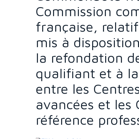
Commission co
française, relati
mis à dispositio
la refondation d
qualifiant et à l
entre les Centre
avancées et les 
référence profes