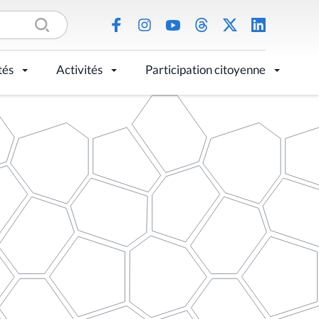
tés
Activités
Participation citoyenne