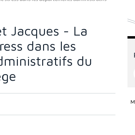
t Jacques - La
tress dans les
ministratifs du
ège
Mi