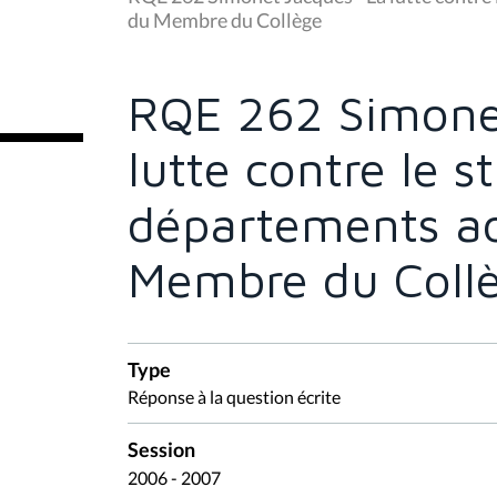
s
du Membre du Collège
ê
t
e
s
RQE 262 Simone
i
c
i
lutte contre le s
:
départements ad
Membre du Coll
Type
Réponse à la question écrite
Session
2006 - 2007