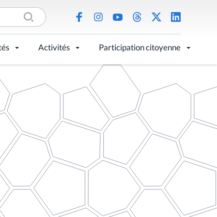
tés
Activités
Participation citoyenne