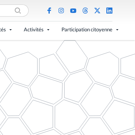
tés
Activités
Participation citoyenne