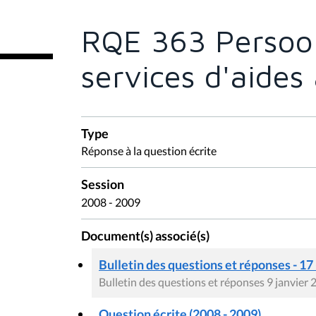
ê
t
e
RQE 363 Persoon
s
i
c
services d'aides 
i
:
Type
Réponse à la question écrite
Session
2008 - 2009
Document(s) associé(s)
Bulletin des questions et réponses - 17
Bulletin des questions et réponses 9 janvier
Question écrite (2008 - 2009)