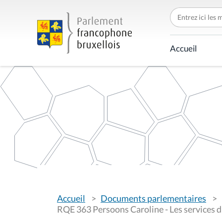
C
h
e
r
c
Accueil
h
e
r
p
a
r
V
Accueil
Documents parlementaires
o
u
RQE 363 Persoons Caroline - Les services d'
s