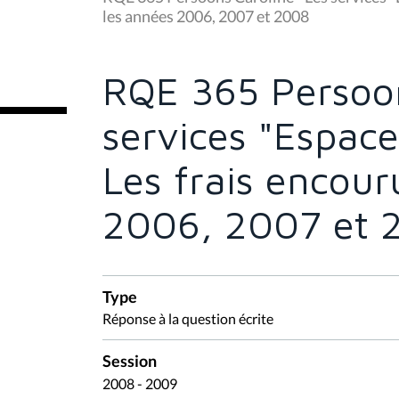
s
les années 2006, 2007 et 2008
ê
t
e
s
RQE 365 Persoon
i
c
i
services "Espac
:
Les frais encour
2006, 2007 et 
Type
Réponse à la question écrite
Session
2008 - 2009