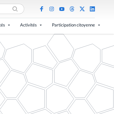
tés
Activités
Participation citoyenne