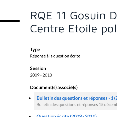
ê
t
e
RQE 11 Gosuin Di
s
i
c
Centre Etoile pol
i
:
Type
Réponse à la question écrite
Session
2009 - 2010
Document(s) associé(s)
Bulletin des questions et réponses - 1 (
Bulletin des questions et réponses 15 déce
Question écrite (2009 - 2010)