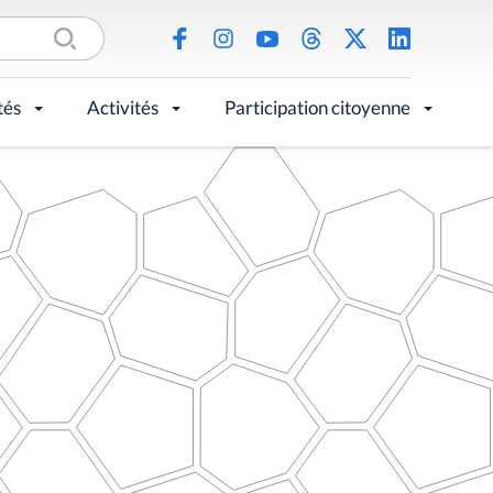
tés
Activités
Participation citoyenne