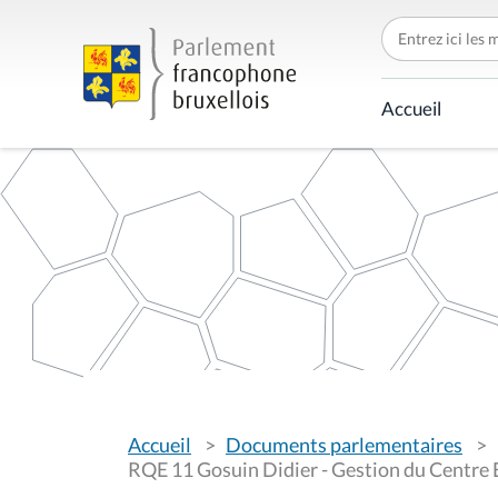
C
h
e
r
c
Accueil
h
e
r
p
a
r
V
Accueil
Documents parlementaires
o
u
RQE 11 Gosuin Didier - Gestion du Centre E
s