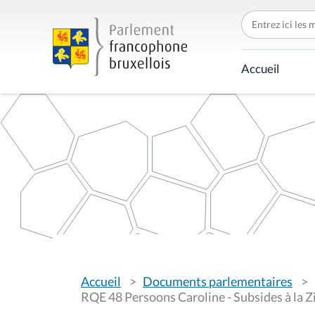
C
h
e
r
c
Accueil
h
e
r
p
a
r
V
Accueil
Documents parlementaires
o
u
RQE 48 Persoons Caroline - Subsides à la 
s