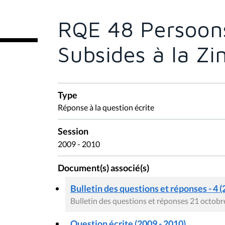
ê
t
e
RQE 48 Persoons
s
i
c
Subsides à la Z
i
:
Type
Réponse à la question écrite
Session
2009 - 2010
Document(s) associé(s)
Bulletin des questions et réponses - 4 (
Bulletin des questions et réponses 21 octob
Question écrite (2009 - 2010)