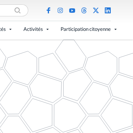
tés
Activités
Participation citoyenne