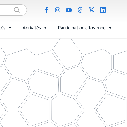
tés
Activités
Participation citoyenne