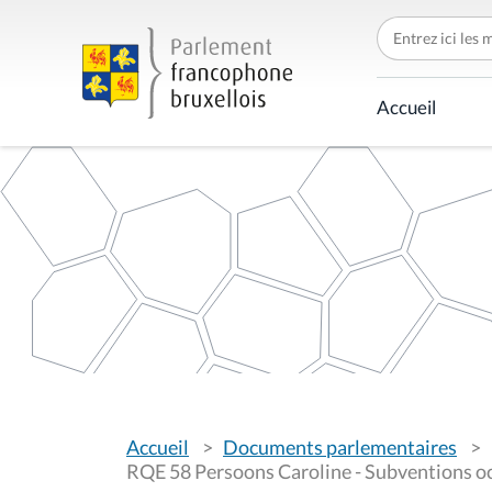
C
h
e
r
c
Accueil
h
e
r
p
a
r
V
Accueil
Documents parlementaires
o
u
RQE 58 Persoons Caroline - Subventions oct
s