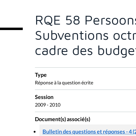
ê
t
e
RQE 58 Persoons
s
i
c
Subventions oct
i
:
cadre des budget
Type
Réponse à la question écrite
Session
2009 - 2010
Document(s) associé(s)
Bulletin des questions et réponses - 4 (