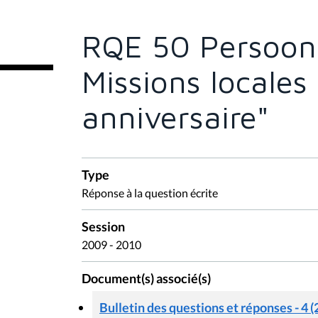
ê
t
e
RQE 50 Persoons
s
i
c
Missions locale
i
:
anniversaire"
Type
Réponse à la question écrite
Session
2009 - 2010
Document(s) associé(s)
Bulletin des questions et réponses - 4 (