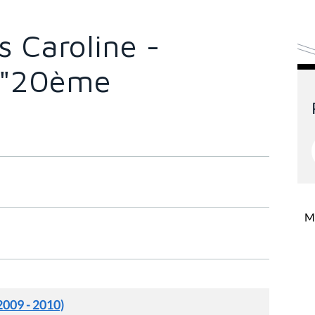
 Caroline -
s "20ème
Mi
2009 - 2010)