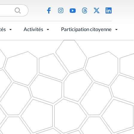
tés
Activités
Participation citoyenne