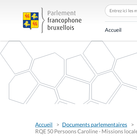
C
h
e
r
c
Accueil
h
e
r
p
a
r
V
Accueil
Documents parlementaires
o
u
RQE 50 Persoons Caroline - Missions local
s