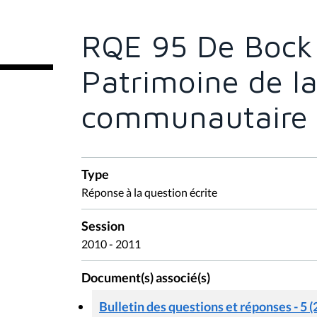
ê
t
e
RQE 95 De Bock
s
i
c
Patrimoine de l
i
:
communautaire 
Type
Réponse à la question écrite
Session
2010 - 2011
Document(s) associé(s)
Bulletin des questions et réponses - 5 (