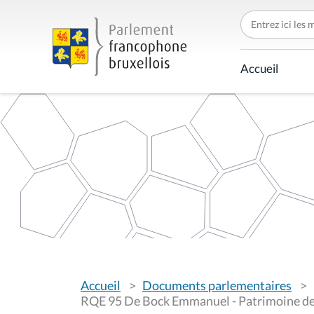
C
h
e
r
c
Accueil
h
e
r
p
a
r
V
Accueil
Documents parlementaires
o
u
RQE 95 De Bock Emmanuel - Patrimoine de
s