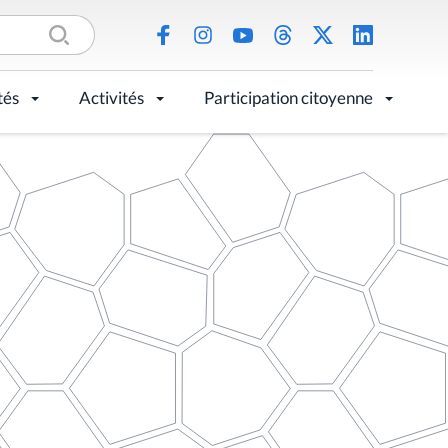
tés
Activités
Participation citoyenne