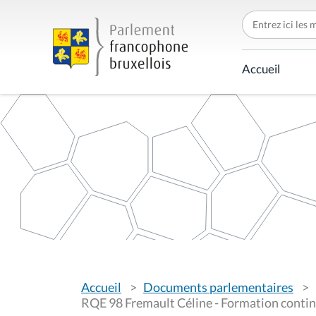
C
h
e
r
c
Accueil
h
e
r
p
a
r
V
Accueil
Documents parlementaires
o
u
RQE 98 Fremault Céline - Formation contin
s