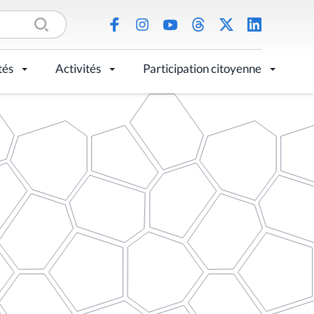
tés
Activités
Participation citoyenne