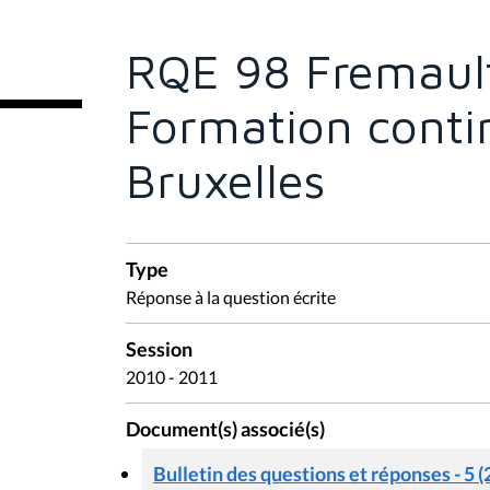
ê
t
e
RQE 98 Fremault
s
i
c
Formation cont
i
:
Bruxelles
Type
Réponse à la question écrite
Session
2010 - 2011
Document(s) associé(s)
Bulletin des questions et réponses - 5 (