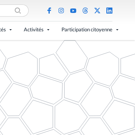
tés
Activités
Participation citoyenne