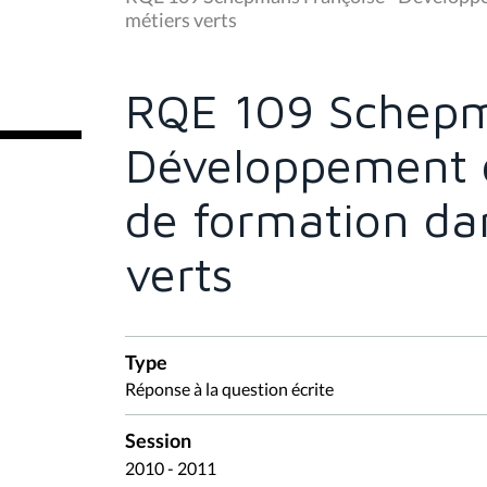
s
métiers verts
ê
t
e
s
RQE 109 Schepm
i
c
i
Développement et
:
de formation da
verts
Type
Réponse à la question écrite
Session
2010 - 2011