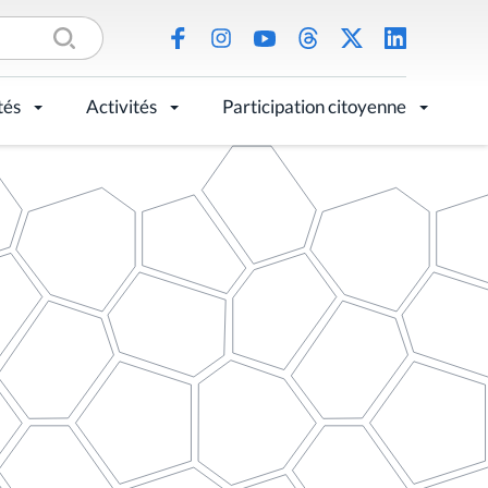
tés
Activités
Participation citoyenne