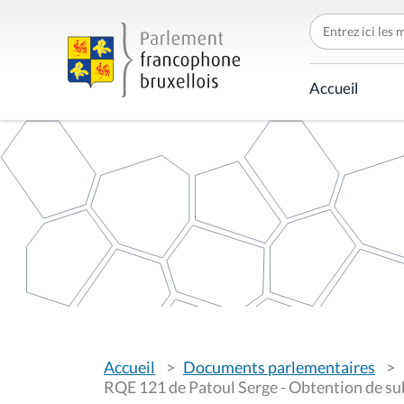
C
h
e
r
c
Accueil
h
e
r
p
a
r
V
Accueil
Documents parlementaires
o
u
RQE 121 de Patoul Serge - Obtention de su
s