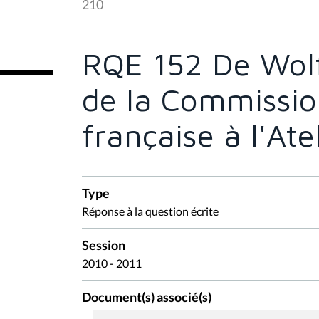
210
ê
t
e
s
RQE 152 De Wolf
i
c
i
de la Commissi
:
française à l'Ate
Type
Réponse à la question écrite
Session
2010 - 2011
Document(s) associé(s)