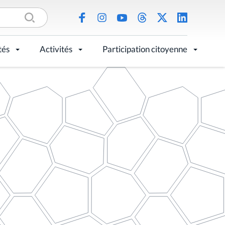
tés
Activités
Participation citoyenne