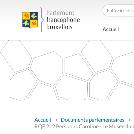
C
h
e
r
c
Accueil
h
e
r
p
a
r
V
Accueil
Documents parlementaires
o
u
RQE 212 Persoons Caroline - Le Musée du 
s