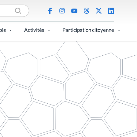
tés
Activités
Participation citoyenne