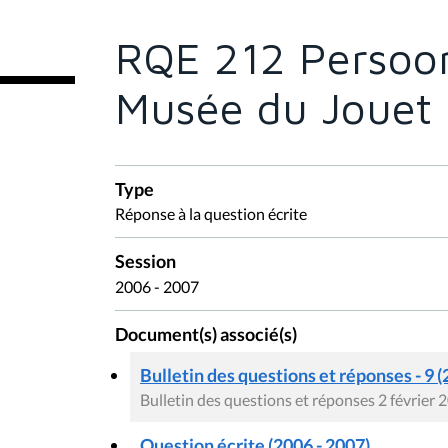
ê
t
e
RQE 212 Persoon
s
i
c
Musée du Jouet
i
:
Type
Réponse à la question écrite
Session
2006 - 2007
Document(s) associé(s)
Bulletin des questions et réponses - 9 (
Bulletin des questions et réponses 2 février 
Question écrite (2006 - 2007)