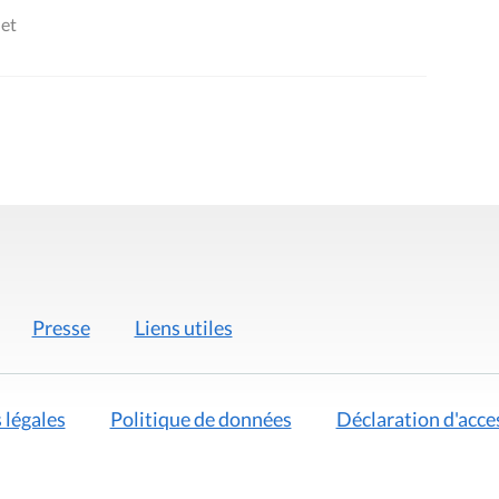
uet
Presse
Liens utiles
 légales
Politique de données
Déclaration d'acces