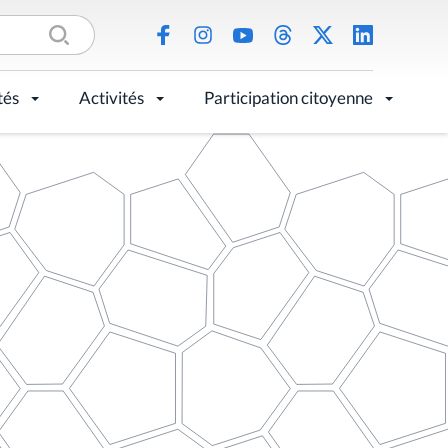
tés
Activités
Participation citoyenne