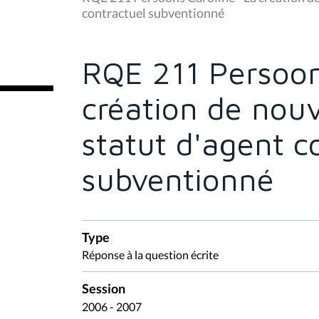
s
contractuel subventionné
ê
t
e
s
RQE 211 Persoon
i
c
i
création de nou
:
statut d'agent c
subventionné
Type
Réponse à la question écrite
Session
2006 - 2007