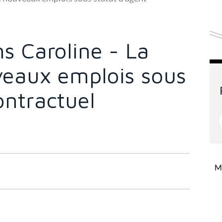
s Caroline - La
veaux emplois sous
ontractuel
Mi