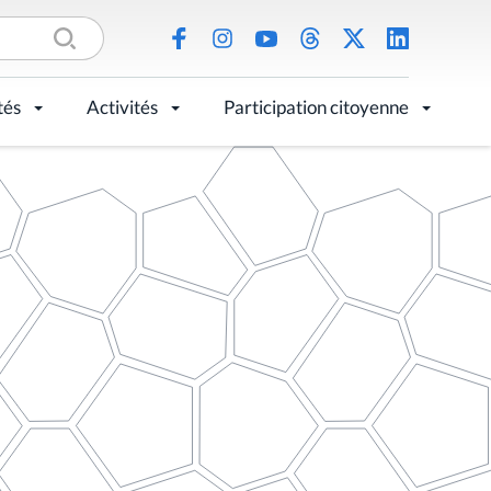
tés
Activités
Participation citoyenne