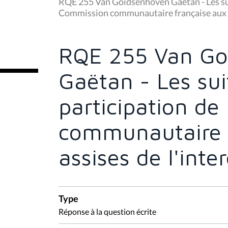
u
RQE 255 Van Goidsenhoven Gaëtan - Les suit
s
Commission communautaire française aux as
ê
t
e
s
RQE 255 Van Go
i
c
i
Gaëtan - Les sui
:
participation de
communautaire 
assises de l'inter
Type
Réponse à la question écrite