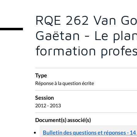
ê
t
e
RQE 262 Van Go
s
i
c
Gaëtan - Le plan
i
:
formation profes
Type
Réponse à la question écrite
Session
2012 - 2013
Document(s) associé(s)
Bulletin des questions et réponses - 14