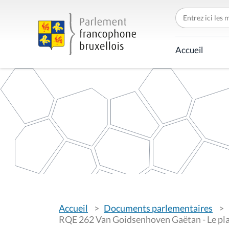
C
h
e
r
c
Accueil
h
e
r
p
a
r
V
Accueil
Documents parlementaires
o
u
RQE 262 Van Goidsenhoven Gaëtan - Le plan
s