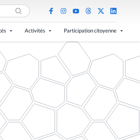
tés
Activités
Participation citoyenne