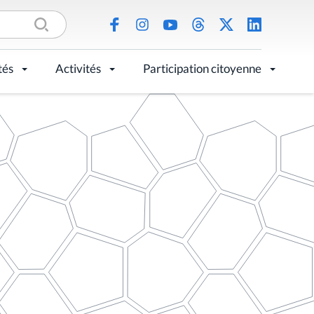
tés
Activités
Participation citoyenne