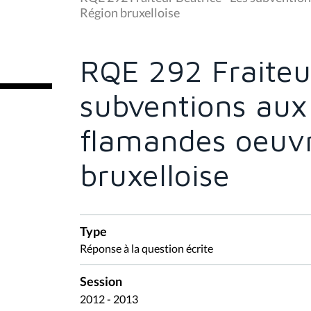
s
Région bruxelloise
ê
t
e
s
RQE 292 Fraiteur
i
c
i
subventions aux
:
flamandes oeuv
bruxelloise
Type
Réponse à la question écrite
Session
2012 - 2013