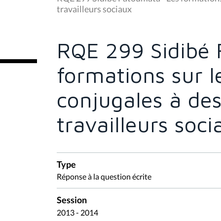
s
travailleurs sociaux
ê
t
e
s
RQE 299 Sidibé 
i
c
i
formations sur l
:
conjugales à des
travailleurs soci
Type
Réponse à la question écrite
Session
2013 - 2014