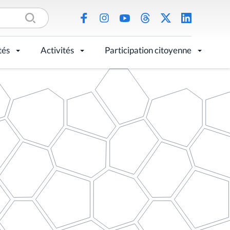
tés
Activités
Participation citoyenne