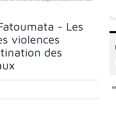
Fatoumata - Les
es violences
tination des
aux
Mi