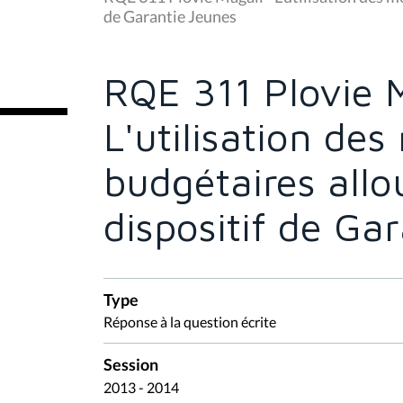
s
de Garantie Jeunes
ê
t
e
s
RQE 311 Plovie M
i
c
i
L'utilisation de
:
budgétaires all
dispositif de Ga
Type
Réponse à la question écrite
Session
2013 - 2014