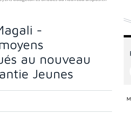
agali -
s moyens
oués au nouveau
rantie Jeunes
Mi