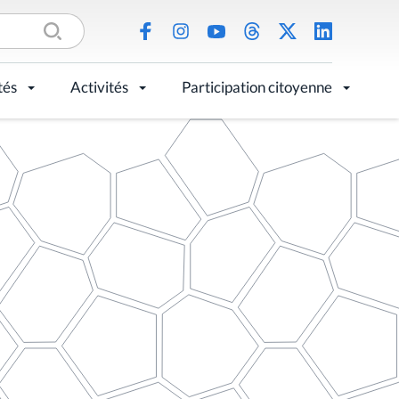
tés
Activités
Participation citoyenne