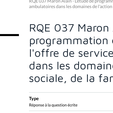
u
RQE 037 Maron Alain - L'étude de programmat
s
ambulatoires dans les domaines de l'action so
ê
t
e
s
RQE 037 Maron A
i
c
i
programmation d
:
l'offre de servi
dans les domaine
sociale, de la fa
Type
Réponse à la question écrite