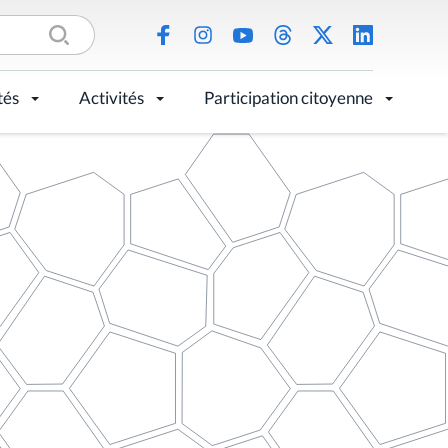
tés
Activités
Participation citoyenne