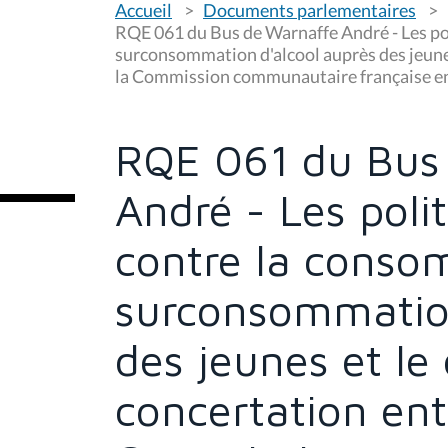
Accueil
Documents parlementaires
o
u
RQE 061 du Bus de Warnaffe André - Les pol
s
surconsommation d'alcool auprès des jeunes 
ê
la Commission communautaire française en
t
e
s
i
c
RQE 061 du Bus
i
:
André - Les polit
contre la conso
surconsommation
des jeunes et le
concertation entr