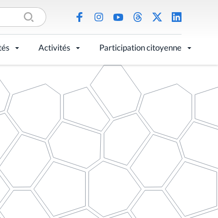
tés
Activités
Participation citoyenne