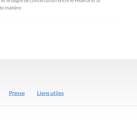
t le degré de concertation entre le Fédéral et la
te matière
Presse
Liens utiles
 légales
Politique de données
Déclaration d'acces