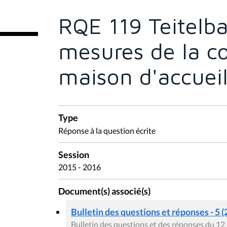
t
e
RQE 119 Teitelb
s
i
c
mesures de la c
i
:
maison d'accuei
Type
Réponse à la question écrite
Session
2015 - 2016
Document(s) associé(s)
Bulletin des questions et réponses - 5 (
Bulletin des questions et des réponses du 12 