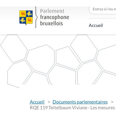
C
h
e
r
c
Accueil
h
e
r
p
a
r
V
Accueil
Documents parlementaires
o
u
RQE 119 Teitelbaum Viviane - Les mesures d
s
ê