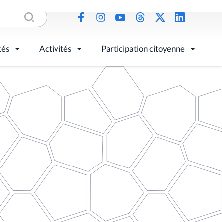
tés
Activités
Participation citoyenne