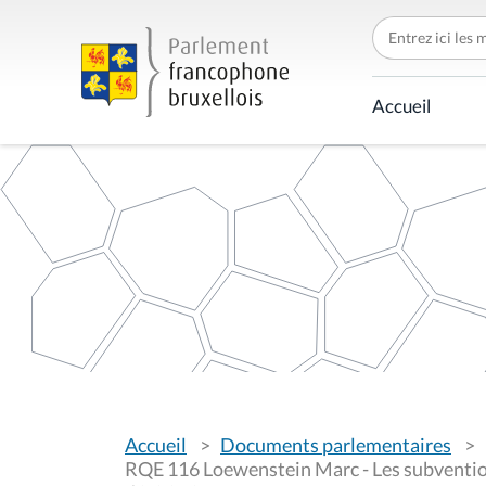
C
h
e
r
c
Accueil
h
e
r
p
a
r
V
Accueil
Documents parlementaires
o
u
RQE 116 Loewenstein Marc - Les subvention
s