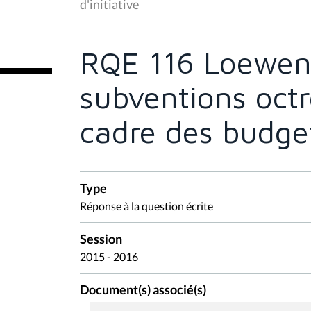
d'initiative
ê
t
e
s
RQE 116 Loewens
i
c
i
subventions octr
:
cadre des budget
Type
Réponse à la question écrite
Session
2015 - 2016
Document(s) associé(s)