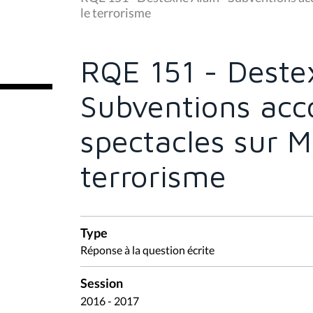
s
le terrorisme
ê
t
e
s
RQE 151 - Deste
i
c
i
Subventions acc
:
spectacles sur M
terrorisme
Type
Réponse à la question écrite
Session
2016 - 2017