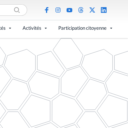
tés
Activités
Participation citoyenne