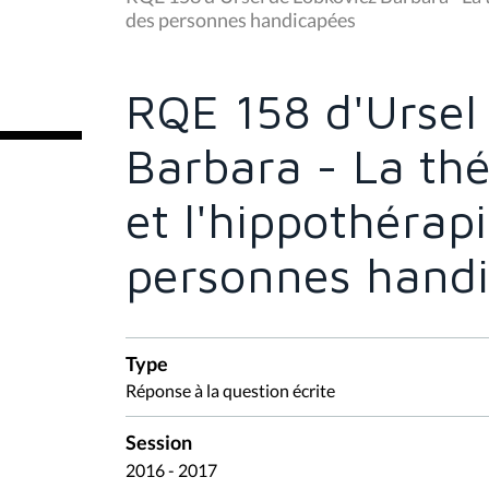
s
des personnes handicapées
ê
t
e
s
RQE 158 d'Ursel
i
c
i
Barbara - La thé
:
et l'hippothérap
personnes hand
Type
Réponse à la question écrite
Session
2016 - 2017