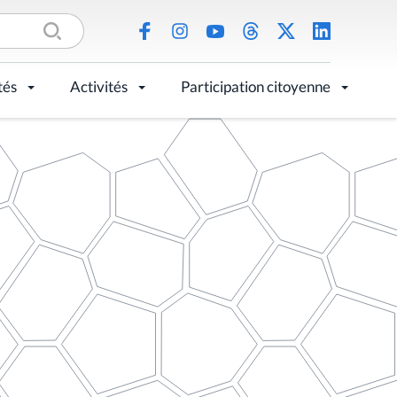
tés
Activités
Participation citoyenne