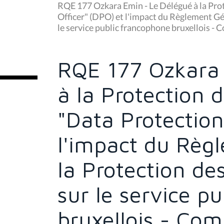
u
RQE 177 Ozkara Emin - Le Délégué à la Pro
s
Officer" (DPO) et l'impact du Règlement G
ê
le service public francophone bruxellois 
t
e
s
i
c
RQE 177 Ozkara 
i
:
à la Protection
"Data Protection
l'impact du Règ
la Protection d
sur le service p
bruxellois - Co