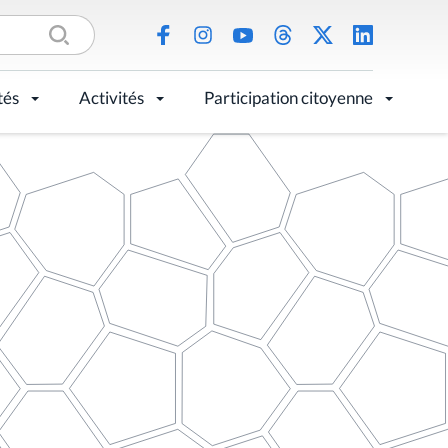
tés
Activités
Participation citoyenne