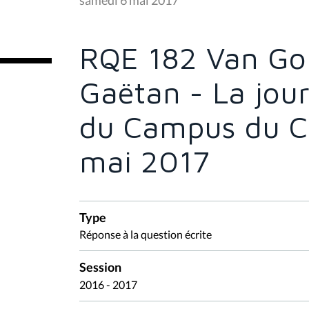
ê
t
e
s
RQE 182 Van Go
i
c
i
Gaëtan - La jou
:
du Campus du C
mai 2017
Type
Réponse à la question écrite
Session
2016 - 2017