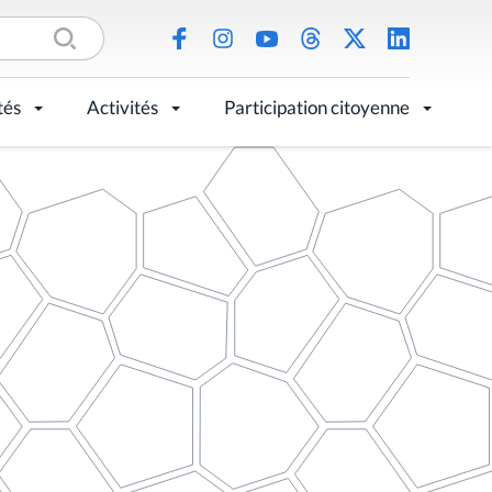
tés
Activités
Participation citoyenne