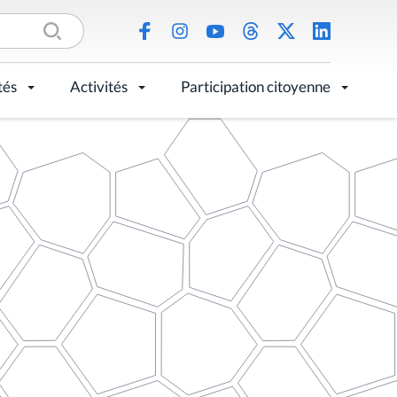
tés
Activités
Participation citoyenne