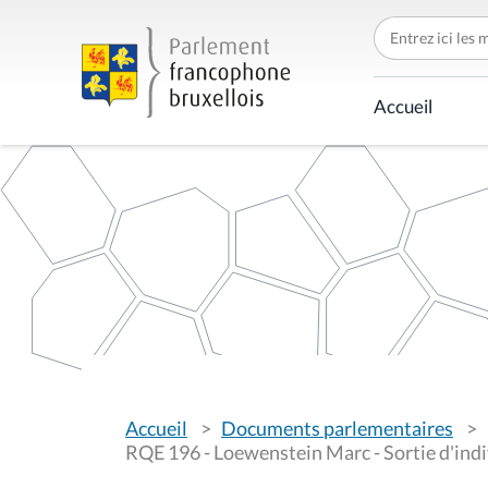
C
h
e
r
c
Accueil
h
e
r
p
a
r
V
Accueil
Documents parlementaires
o
u
RQE 196 - Loewenstein Marc - Sortie d'indiv
s
ê