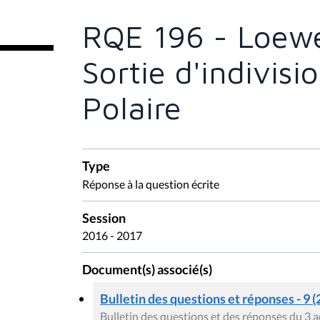
t
e
RQE 196 - Loewe
s
i
c
Sortie d'indivisio
i
:
Polaire
Type
Réponse à la question écrite
Session
2016 - 2017
Document(s) associé(s)
Bulletin des questions et réponses - 9 (
Bulletin des questions et des réponses du 3 