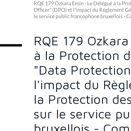
u
RQE 179 Ozkara Emin - Le Délégué à la Pro
s
Officer" (DPO) et l'impact du Règlement G
ê
le service public francophone bruxellois 
t
e
s
i
c
RQE 179 Ozkara
i
:
à la Protection
"Data Protection
l'impact du Règ
la Protection d
sur le service p
bruxellois - Co