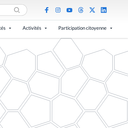
tés
Activités
Participation citoyenne