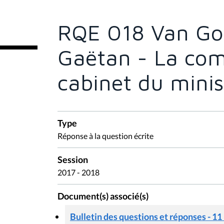
ê
t
e
RQE 018 Van Go
s
i
c
Gaëtan - La com
i
:
cabinet du minis
Type
Réponse à la question écrite
Session
2017 - 2018
Document(s) associé(s)
Bulletin des questions et réponses - 11