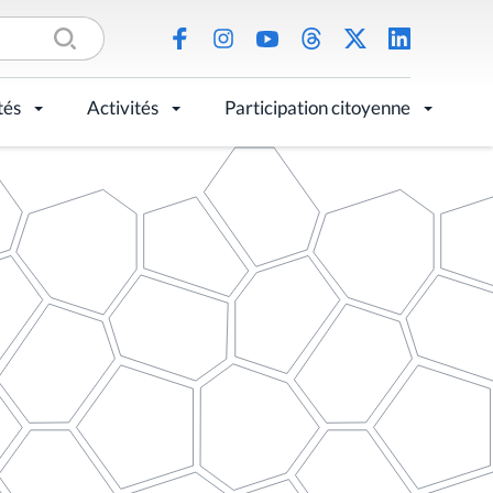
tés
Activités
Participation citoyenne