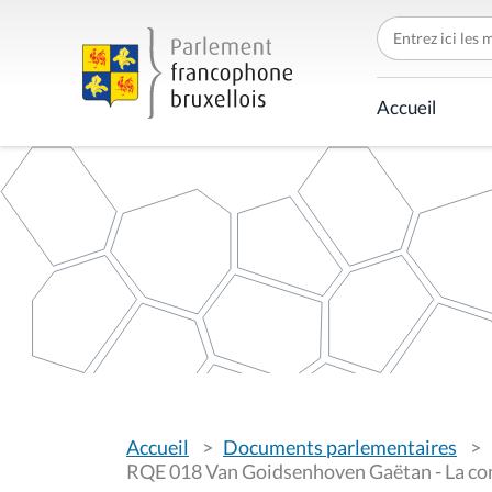
C
h
e
r
c
Accueil
h
e
r
p
a
r
V
Accueil
Documents parlementaires
o
u
RQE 018 Van Goidsenhoven Gaëtan - La com
s