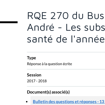
ê
t
e
RQE 270 du Bus
s
i
c
André - Les subsi
i
:
santé de l'anné
Type
Réponse à la question écrite
Session
2017 - 2018
Document(s) associé(s)
Bulletin des questions et réponses - 13