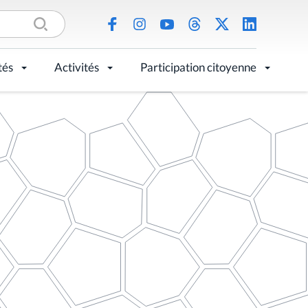
tés
Activités
Participation citoyenne