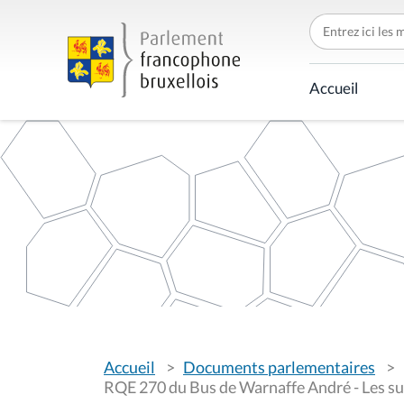
C
h
e
r
c
Accueil
h
e
r
p
a
r
V
Accueil
Documents parlementaires
o
u
RQE 270 du Bus de Warnaffe André - Les sub
s