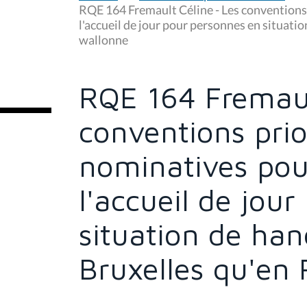
u
RQE 164 Fremault Céline - Les conventions
s
l'accueil de jour pour personnes en situati
ê
wallonne
t
e
s
i
c
RQE 164 Fremaul
i
:
conventions prio
nominatives pou
l'accueil de jou
situation de han
Bruxelles qu'en