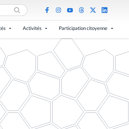
tés
Activités
Participation citoyenne