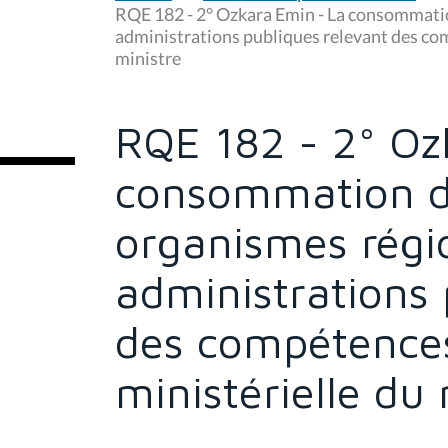
u
RQE 182 - 2° Ozkara Emin - La consommatio
s
administrations publiques relevant des com
ê
ministre
t
e
s
i
c
RQE 182 - 2° Oz
i
:
consommation d
organismes régi
administrations 
des compétences 
ministérielle du 