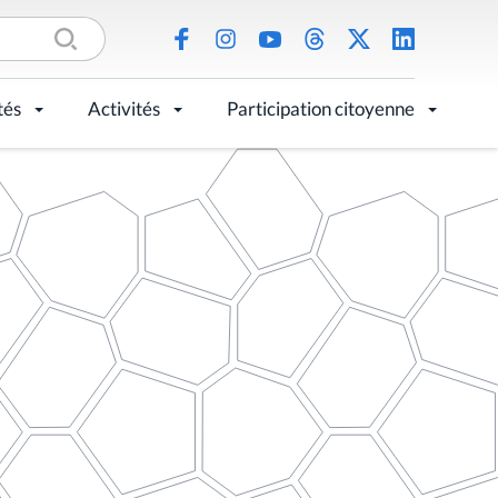
tés
Activités
Participation citoyenne