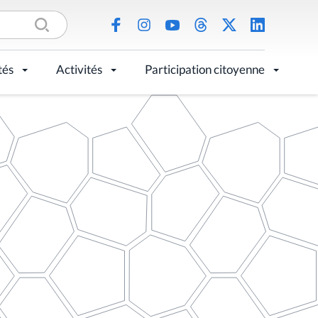
tés
Activités
Participation citoyenne