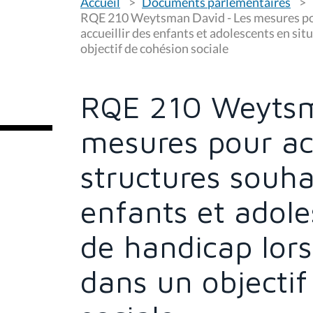
Accueil
Documents parlementaires
o
u
RQE 210 Weytsman David - Les mesures po
s
accueillir des enfants et adolescents en sit
ê
objectif de cohésion sociale
t
e
s
i
c
RQE 210 Weytsm
i
:
mesures pour a
structures souhai
enfants et adole
de handicap lors
dans un objectif