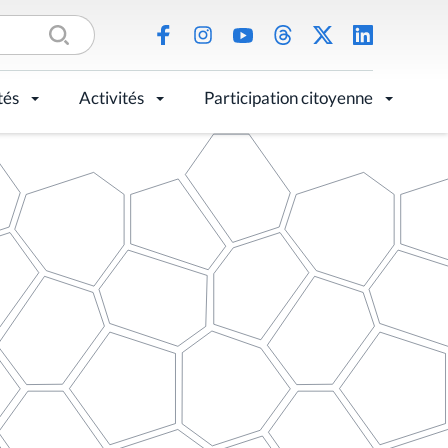
tés
Activités
Participation citoyenne