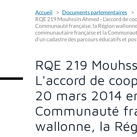
V
Accueil
Documents parlementaires
o
u
RQE 219 Mouhssin Ahmed - L'accord de coop
s
Communauté française, la Région wallonne,
ê
communautaire française et la Communaut
t
e
d'un cadastre des parcours éducatifs et pos
s
i
c
i
RQE 219 Mouhss
:
L'accord de coop
20 mars 2014 en
Communauté fra
wallonne, la Rég