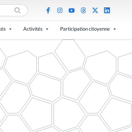
tés
Activités
Participation citoyenne