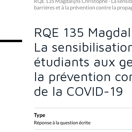
u
RQE 135 Magdalijns Christophe - La sensibi
s
barrières et à la prévention contre la pro
ê
t
e
s
RQE 135 Magdali
i
c
i
La sensibilisatio
:
étudiants aux ge
la prévention co
de la COVID-19
Type
Réponse à la question écrite