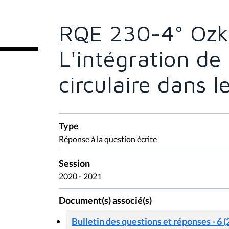
ê
t
e
RQE 230-4° Ozk
s
i
c
L'intégration de
i
:
circulaire dans 
Type
Réponse à la question écrite
Session
2020 - 2021
Document(s) associé(s)
Bulletin des questions et réponses - 6 (