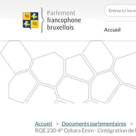
C
h
e
r
c
Accueil
h
e
r
p
a
r
V
Accueil
Documents parlementaires
o
u
RQE 230-4° Ozkara Emin - L'intégration de 
s