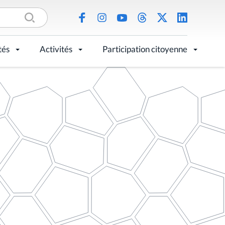
tés
Activités
Participation citoyenne