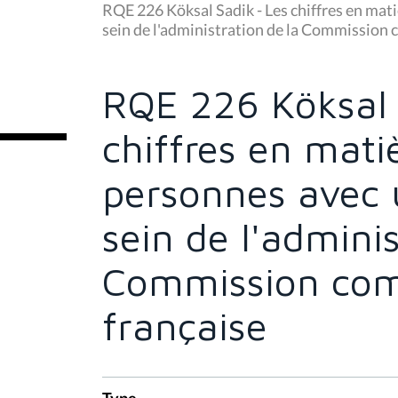
u
RQE 226 Köksal Sadik - Les chiffres en mat
s
sein de l'administration de la Commission
ê
t
e
s
RQE 226 Köksal 
i
c
i
chiffres en mati
:
personnes avec 
sein de l'adminis
Commission co
française