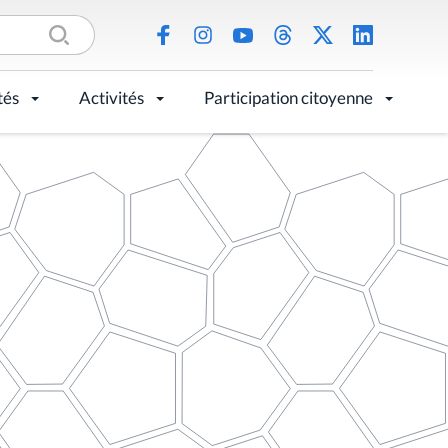
tés
Activités
Participation citoyenne