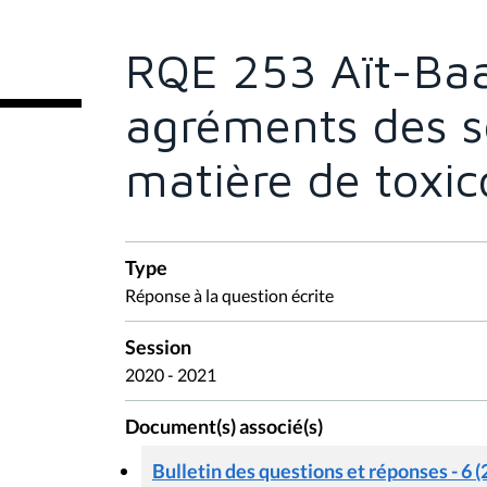
ê
t
e
RQE 253 Aït-Baal
s
i
c
agréments des se
i
:
matière de toxi
Type
Réponse à la question écrite
Session
2020 - 2021
Document(s) associé(s)
Bulletin des questions et réponses - 6 (