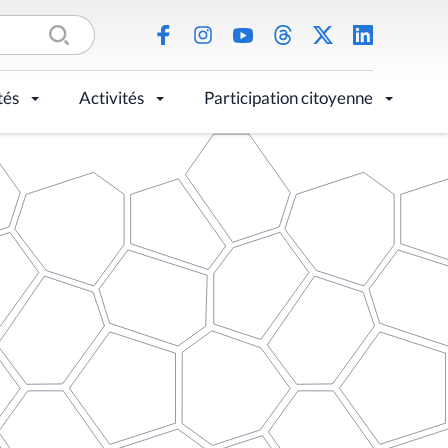
tés
Activités
Participation citoyenne