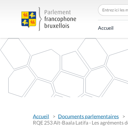
C
h
e
r
c
Accueil
h
e
r
p
a
r
V
Accueil
Documents parlementaires
o
u
RQE 253 Aït-Baala Latifa - Les agréments d
s