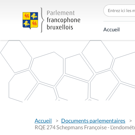
C
h
e
r
c
Accueil
h
e
r
p
a
r
V
Accueil
Documents parlementaires
o
u
RQE 274 Schepmans Françoise - L'endomét
s