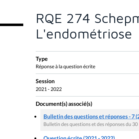
ê
t
e
RQE 274 Schepm
s
i
c
L'endométriose
i
:
Type
Réponse à la question écrite
Session
2021 - 2022
Document(s) associé(s)
Bulletin des questions et réponses - 7 (
Bulletin des questions et des réponses du 30
Question écrite (2021 - 2022)