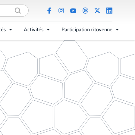
tés
Activités
Participation citoyenne