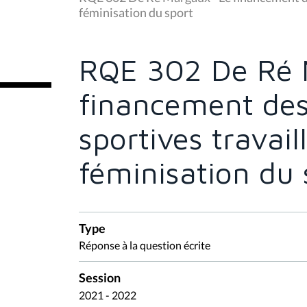
s
féminisation du sport
ê
t
e
s
RQE 302 De Ré 
i
c
i
financement des
:
sportives travail
féminisation du 
Type
Réponse à la question écrite
Session
2021 - 2022