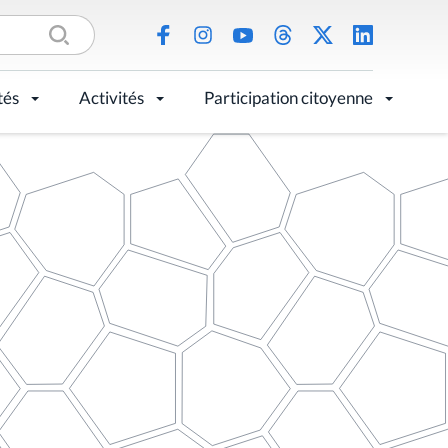
tés
Activités
Participation citoyenne