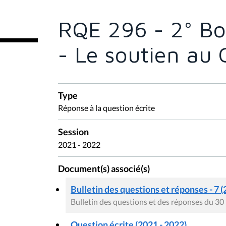
ê
t
e
RQE 296 - 2° Bo
s
i
c
- Le soutien au
i
:
Type
Réponse à la question écrite
Session
2021 - 2022
Document(s) associé(s)
Bulletin des questions et réponses - 7 (
Bulletin des questions et des réponses du 30
Question écrite (2021 - 2022)