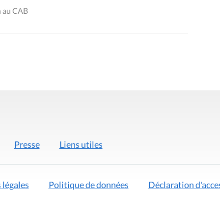
n au CAB
Presse
Liens utiles
 légales
Politique de données
Déclaration d'acces