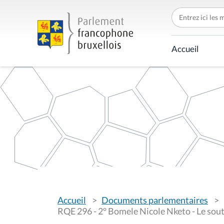
C
h
e
r
c
Accueil
h
e
r
p
a
r
V
Accueil
Documents parlementaires
o
u
RQE 296 - 2° Bomele Nicole Nketo - Le sou
s