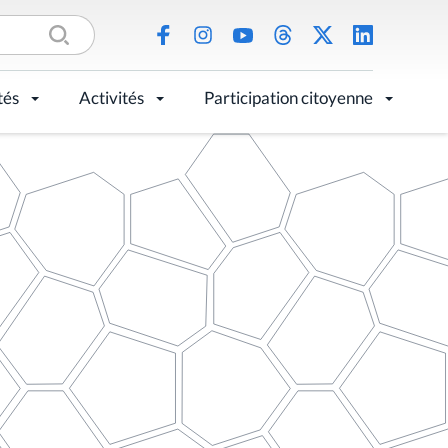
tés
Activités
Participation citoyenne