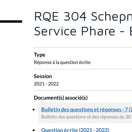
t
e
RQE 304 Schepm
s
i
c
Service Phare -
i
:
Type
Réponse à la question écrite
Session
2021 - 2022
Document(s) associé(s)
Bulletin des questions et réponses - 7 (
Bulletin des questions et des réponses du 30
Question écrite (2021 - 2022)