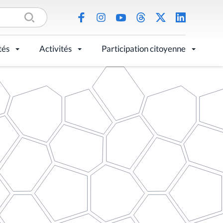
tés
Activités
Participation citoyenne