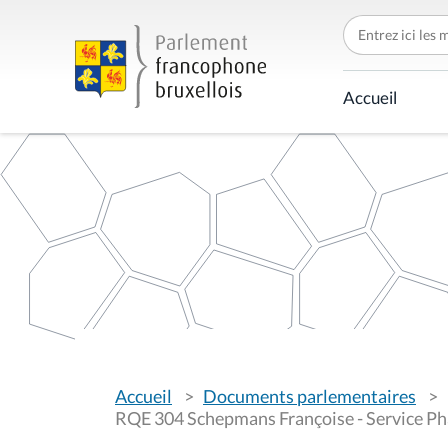
C
h
e
r
c
Accueil
h
e
r
p
a
r
V
Accueil
Documents parlementaires
o
u
RQE 304 Schepmans Françoise - Service Ph
s
ê