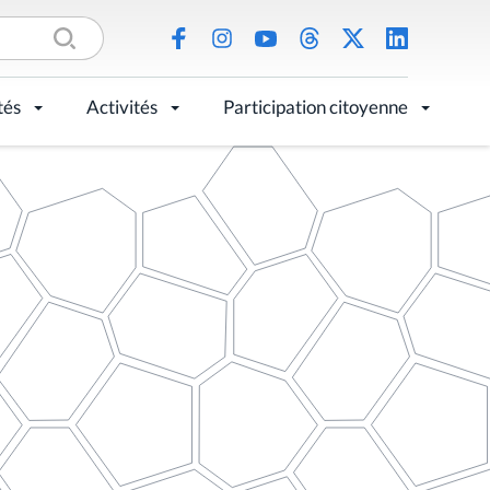
tés
Activités
Participation citoyenne