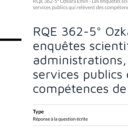
u
RQE 362-5° Ozkara Emin - Les enquêtes sci
s
services publics qui relèvent des compétenc
ê
t
e
s
RQE 362-5° Ozk
i
c
i
enquêtes scienti
:
administrations
services publics 
compétences de 
Type
Réponse à la question écrite