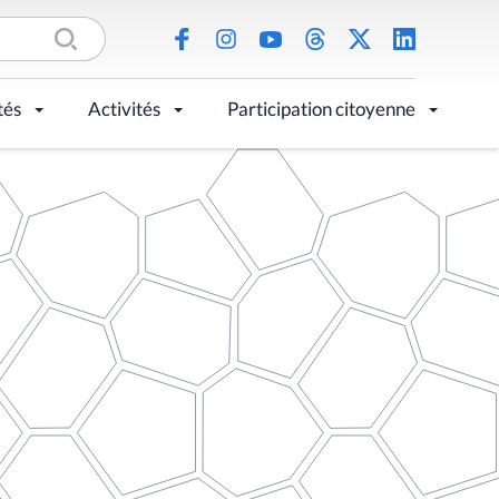
tés
Activités
Participation citoyenne