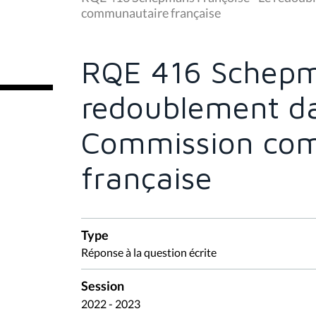
s
communautaire française
ê
t
e
s
RQE 416 Schepm
i
c
i
redoublement dan
:
Commission co
française
Type
Réponse à la question écrite
Session
2022 - 2023